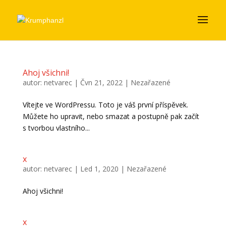
Ahoj všichni!
autor:
netvarec
|
Čvn 21, 2022
|
Nezařazené
Vítejte ve WordPressu. Toto je váš první příspěvek.
Můžete ho upravit, nebo smazat a postupně pak začít
s tvorbou vlastního...
x
autor:
netvarec
|
Led 1, 2020
|
Nezařazené
Ahoj všichni!
x