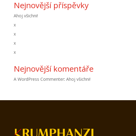
Nejnovější příspěvky
Ahoj všichni!
x
x
x
x
Nejnovější komentáře
A WordPress Commenter
:
Ahoj všichni!